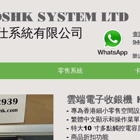
SHK SYSTEM LTD
仕系統有限公司
查
94
辦公
零售系統
雲端電子收銀機
- 專為香港細小零售空間
- 繁體中文顯示和操作菜單
- 特大10 寸多點觸控電容
- 商品折扣功能