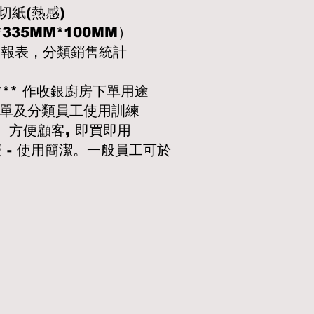
切紙(熱感)
*335MM*100MM）
 銷售報表，分類銷售統計
*** 作收銀廚房下單用途
菜單及分類員工使用訓練
址。方便顧客, 即買即用
 - 使用簡潔。一般員工可於