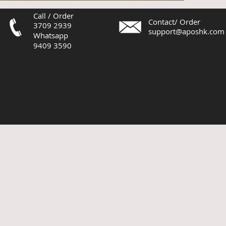
Call / Order
Contact/ Order
3709 2939
support@aposhk.com
Whatsapp
9409 3590