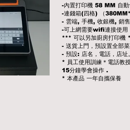
-內置打印機 58 MM 自動
-連錢箱(四格) （380MM
- 雲端, 手機, 收銀機,
-可上網需要wifi連接使用
*** 可以另加廚房打印機 
- 送貨上門，預設置全部
- 預設: 店名，電話，店
* 員工使用訓練＊電話教授
15分鐘學會操作 .
* 本產品 一年自攜保養