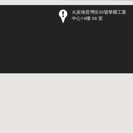
火炭坳背灣街30號華耀工業
中心14樓 08 室