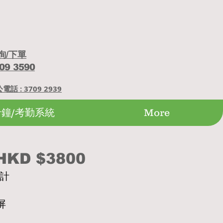
詢/下單
09 3590
電話 : 3709 2939
卡鐘/考勤系統
More
HKD $38
00
設計
屏